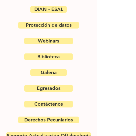
DIAN - ESAL
Protección de datos
Webinars
Biblioteca
Galería
Egresados
Contáctenos
Derechos Pecuniarios
Simposio Actualización Oftalmología