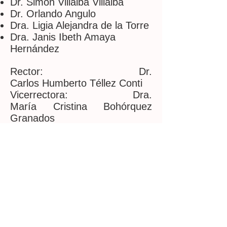
Dr. Simón Villalba Villalba
Dr. Orlando Angulo
Dra. Ligia Alejandra de la Torre
Dra. Janis Ibeth Amaya
Hernández
Rector: Dr.
Carlos Humberto Téllez Conti
Vicerrectora: Dra.
María Cristina Bohórquez
Granados
Tesorero principal: Dr.
Mario Alberto Pérez Rueda
Tesorero Suplente: Dr.
Ernesto José Otero
Leóngómez
Revisor Fiscal: Sr.
Wilson Toloza Cáceres
Secretaría General: