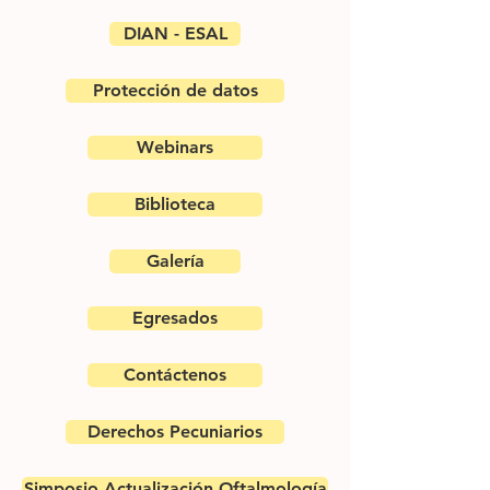
DIAN - ESAL
Protección de datos
Webinars
Biblioteca
Galería
Egresados
Contáctenos
Derechos Pecuniarios
Simposio Actualización Oftalmología