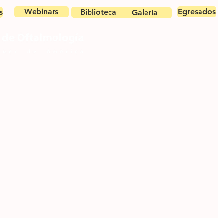
Webinars
Egresados
s
Biblioteca
Galería