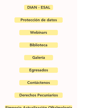
DIAN - ESAL
Protección de datos
Webinars
Biblioteca
Galería
Egresados
Contáctenos
Derechos Pecuniarios
Simposio Actualización Oftalmología